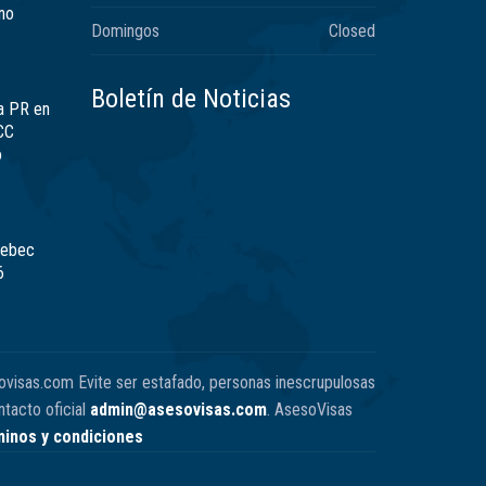
no
Domingos
Closed
Boletín de Noticias
a PR en
CC
ó
uebec
6
ovisas.com Evite ser estafado, personas inescrupulosas
tacto oficial
admin@asesovisas.com
. AsesoVisas
inos y condiciones