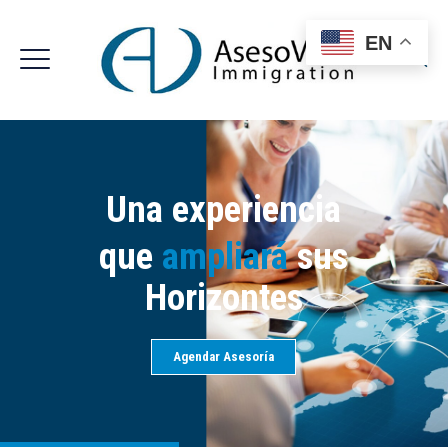
EN
Una experiencia
que
ampliará
sus
Horizontes
Agendar Asesoría