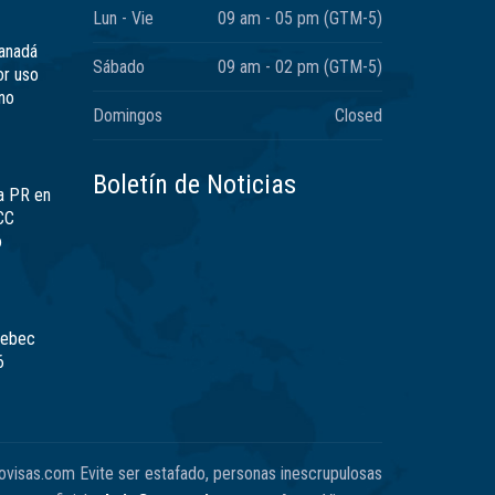
Lun - Vie
09 am - 05 pm (GTM-5)
Canadá
Sábado
09 am - 02 pm (GTM-5)
or uso
no
Domingos
Closed
Boletín de Noticias
a PR en
CC
ó
uebec
6
ovisas.com Evite ser estafado, personas inescrupulosas