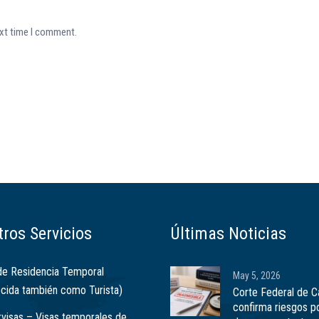
ext time I comment.
ros Servicios
Últimas Noticias
de Residencia Temporal
May 5, 2026
cida también como Turista)
Corte Federal de 
confirma riesgos p
visas – Visas temporales de