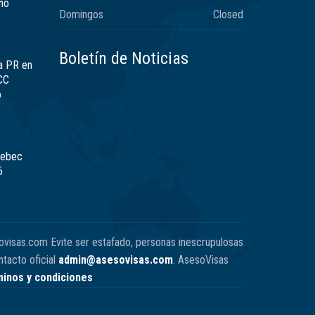
no
Domingos
Closed
Boletín de Noticias
a PR en
CC
ó
uebec
6
ovisas.com Evite ser estafado, personas inescrupulosas
tacto oficial
admin@asesovisas.com
. AsesoVisas
inos y condiciones