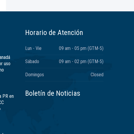
Horario de Atención
Lun - Vie
09 am - 05 pm (GTM-5)
Canadá
Sábado
09 am - 02 pm (GTM-5)
or uso
no
Domingos
Closed
Boletín de Noticias
a PR en
CC
ó