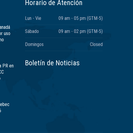
Horario de Atención
Lun - Vie
09 am - 05 pm (GTM-5)
Canadá
Sábado
09 am - 02 pm (GTM-5)
or uso
no
Domingos
Closed
Boletín de Noticias
a PR en
CC
ó
uebec
6